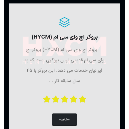
بروکر اچ وای سی ام (HYCM)
بروکر اچ وای سی ام (HYCM) بروکر اچ
وای سی ام قدیمی ترین بروکری است که به
ایرانیان خدمات می دهد. این بروکر با 45
سال سابقه کار ...
مشاهده