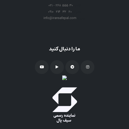
تلفن:
021 - 268 555 30
همراه:
0910 214 32 20
ایمیل:
info@iransafepal.com
ما را دنبال کنید