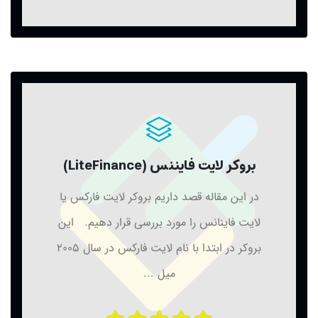
بروکر لایت فایننس (LiteFinance)
در این مقاله قصد داریم بروکر لایت فارکس یا
لایت فاینانس را مورد بررسی قرار دهیم. این
بروکر در ابتدا با نام لایت فارکس در سال 2005
میل ...