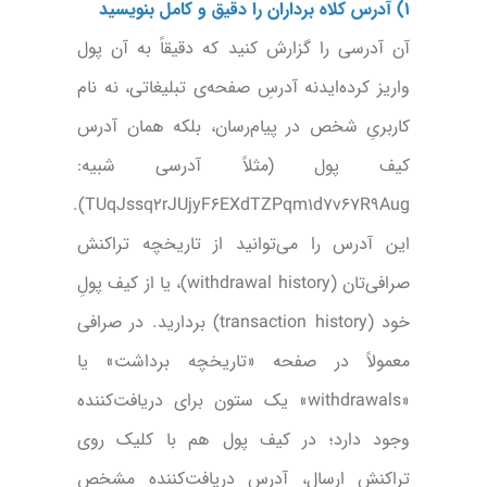
۱) آدرس کلاه برداران را دقیق و کامل بنویسید
آن آدرسی را گزارش کنید که دقیقاً به آن پول
واریز کرده‌ایدنه آدرسِ صفحه‌ی تبلیغاتی، نه نام
کاربریِ شخص در پیام‌رسان، بلکه همان آدرس
کیف پول (مثلاً آدرسی شبیه:
TUqJssq2rJUjyF6EXdTZPqm1d7v67R9Aug).
این آدرس را می‌توانید از تاریخچه تراکنش
صرافی‌تان (withdrawal history)، یا از کیف پولِ
خود (transaction history) بردارید. در صرافی
معمولاً در صفحه «تاریخچه برداشت» یا
«withdrawals» یک ستون برای دریافت‌کننده
وجود دارد؛ در کیف پول هم با کلیک روی
تراکنشِ ارسال، آدرس دریافت‌کننده مشخص